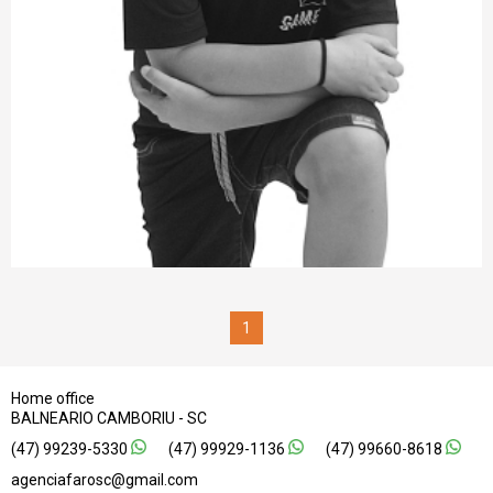
1
Home office
BALNEARIO CAMBORIU
SC
47
99239-5330
47
99929-1136
47
99660-8618
agenciafarosc@gmail.com