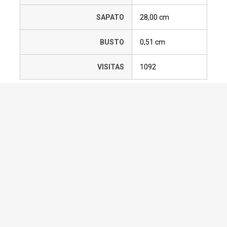
SAPATO
28,00 cm
BUSTO
0,51 cm
VISITAS
1092
Requisitar os serviços deste
modelo
Adicionar a lista
Home office
BALNEARIO CAMBORIU
SC
47
99239-5330
47
99929-1136
47
99660-8618