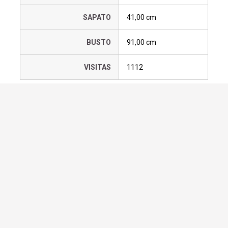
SAPATO
41,00 cm
BUSTO
91,00 cm
VISITAS
1112
Requisitar os serviços deste
modelo
Adicionar a lista
Home office
BALNEARIO CAMBORIU
SC
47
99239-5330
47
99929-1136
47
99660-8618