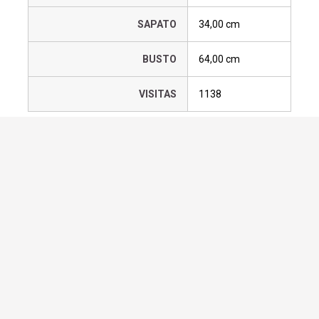
SAPATO
34,00 cm
BUSTO
64,00 cm
VISITAS
1138
Requisitar os serviços deste
modelo
Adicionar a lista
Home office
BALNEARIO CAMBORIU
SC
47
99239-5330
47
99929-1136
47
99660-8618