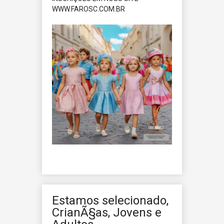
WWW.FAROSC.COM.BR
Estamos selecionado,
CrianÃ§as, Jovens e