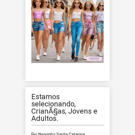
Estamos
selecionando,
CrianÃ§as, Jovens e
Adultos.
Rio Negrinho
Santa Catarina