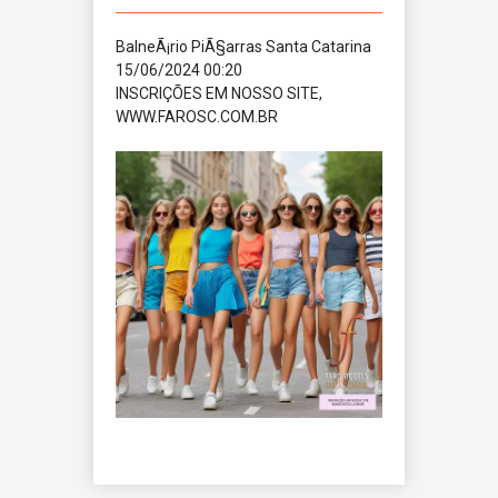
BalneÃ¡rio PiÃ§arras
Santa Catarina
15/06/2024 00:20
INSCRIÇÕES EM NOSSO SITE,
WWW.FAROSC.COM.BR