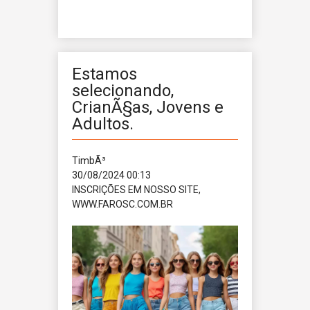
Estamos
selecionando,
CrianÃ§as, Jovens e
Adultos.
TimbÃ³
30/08/2024 00:13
INSCRIÇÕES EM NOSSO SITE,
WWW.FAROSC.COM.BR