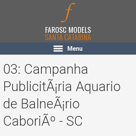
FAROSC MODELS
SANTA CATARINA
Menu
03: Campanha
PublicitÃ¡ria Aquario
de BalneÃ¡rio
CaboriÃº - SC